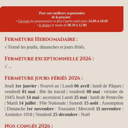
Pour une meilleure organisation
de la pension
:
•
l'arrivée
du pensionnaire se fera l'après-midi entre
14.00 et 18.00
•
le départ
le matin de
08.30 à 12.00.
Fermeture Hebdomadaire :
√ Fermé les jeudis, dimanches et jours fériés.
Fermeture exceptionnelle 2026 :
√ ...
Fermeture jours fériés 2026 :
Jeudi
1er janvier
: Nouvel an
| Lundi
06 avril
: lundi de Pâques |
vendredi
01 mai
: fête du travail | vendredi
08 mai
: victoire de
1945| Jeudi
14 mai
: ascension| Lundi
25 mai
: lundi de Pentecôte
| Mardi
14 juillet
: Fête Nationale | Samedi
15 août
: Assomption
| Dimanche
1er novembre
: Toussaint | Mercredi
11 novembre
:
Armistice 1918 | Vendredi
25 décembre
: Noël
Nos congés 2026
: