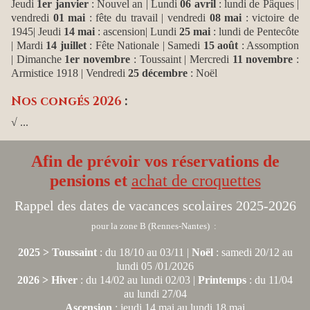
Jeudi
1er janvier
: Nouvel an
| Lundi
06 avril
: lundi de Pâques |
vendredi
01 mai
: fête du travail | vendredi
08 mai
: victoire de
1945| Jeudi
14 mai
: ascension| Lundi
25 mai
: lundi de Pentecôte
| Mardi
14 juillet
: Fête Nationale | Samedi
15 août
: Assomption
| Dimanche
1er novembre
: Toussaint | Mercredi
11 novembre
:
Armistice 1918 | Vendredi
25 décembre
: Noël
Nos congés 2026
:
√ ...
Afin de prévoir vos réservations de
pensions et
achat de croquettes
Rappel des dates de vacances scolaires 2025-2026
pour la zone B (Rennes-Nantes) :
2025 > Toussaint
: du 18/10 au 03/11 |
Noël
: samedi 20/12 au
lundi 05 /01/2026
2026 > Hiver
: du 14/02 au lundi 02/03 |
Printemps
: du 11/04
au lundi 27/04
Ascension
: jeudi 14 mai au lundi 18 mai