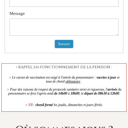
Message
Envoyer
• RAPPEL du FONCTIONNEMENT DE LA PENSION :
> Le carnet de vaccination est exigé à l'entrée du pensionnaire :
vaccins à jour
et
toux de chenil
obligatoire
.
> Pour des raisons de respect du protocole sanitaire strict et rigoureux, l'
arrivée
du
pensionnaire se fera l'après-midi
de 14h00
à
18h00
, le
départ de 08h30
à 12h00
.
>
NB
:
chenil fermé
les jeudis, dimanches et jours fériés.