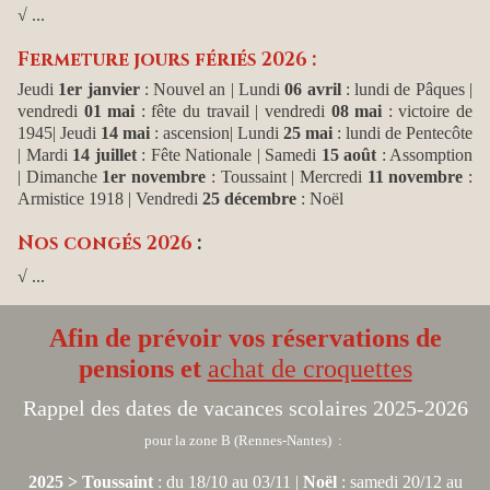
√ ...
Fermeture jours fériés 2026 :
Jeudi
1er janvier
: Nouvel an
| Lundi
06 avril
: lundi de Pâques |
vendredi
01 mai
: fête du travail | vendredi
08 mai
: victoire de
1945| Jeudi
14 mai
: ascension| Lundi
25 mai
: lundi de Pentecôte
| Mardi
14 juillet
: Fête Nationale | Samedi
15 août
: Assomption
| Dimanche
1er novembre
: Toussaint | Mercredi
11 novembre
:
Armistice 1918 | Vendredi
25 décembre
: Noël
Nos congés 2026
:
√ ...
Afin de prévoir vos réservations de
pensions et
achat de croquettes
Rappel des dates de vacances scolaires 2025-2026
pour la zone B (Rennes-Nantes) :
2025 > Toussaint
: du 18/10 au 03/11 |
Noël
: samedi 20/12 au