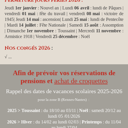
Fermeture jours fériés 2026 :
Jeudi
1er janvier
: Nouvel an
| Lundi
06 avril
: lundi de Pâques |
vendredi
01 mai
: fête du travail | vendredi
08 mai
: victoire de
1945| Jeudi
14 mai
: ascension| Lundi
25 mai
: lundi de Pentecôte
| Mardi
14 juillet
: Fête Nationale | Samedi
15 août
: Assomption
| Dimanche
1er novembre
: Toussaint | Mercredi
11 novembre
:
Armistice 1918 | Vendredi
25 décembre
: Noël
Nos congés 2026
:
√ ...
Afin de prévoir vos réservations de
pensions et
achat de croquettes
Rappel des dates de vacances scolaires 2025-2026
pour la zone B (Rennes-Nantes) :
2025 > Toussaint
: du 18/10 au 03/11 |
Noël
: samedi 20/12 au
lundi 05 /01/2026
2026 > Hiver
: du 14/02 au lundi 02/03 |
Printemps
: du 11/04
au lundi 27/04