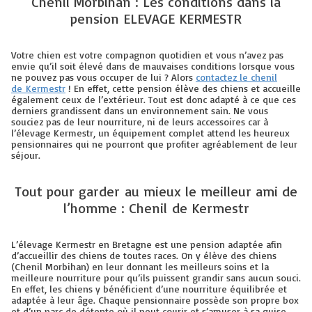
Chenil Morbihan : Les conditions dans la
pension ELEVAGE KERMESTR
Votre chien est votre compagnon quotidien et vous n’avez pas
envie qu’il soit élevé dans de mauvaises conditions lorsque vous
ne pouvez pas vous occuper de lui ? Alors
contactez le chenil
de Kermestr
! En effet, cette pension élève des chiens et accueille
également ceux de l’extérieur. Tout est donc adapté à ce que ces
derniers grandissent dans un environnement sain. Ne vous
souciez pas de leur nourriture, ni de leurs accessoires car à
l’élevage Kermestr, un équipement complet attend les heureux
pensionnaires qui ne pourront que profiter agréablement de leur
séjour.
Tout pour garder au mieux le meilleur ami de
l’homme : Chenil de Kermestr
L’élevage Kermestr en Bretagne est une pension adaptée afin
d’accueillir des chiens de toutes races. On y élève des chiens
(Chenil Morbihan) en leur donnant les meilleurs soins et la
meilleure nourriture pour qu’ils puissent grandir sans aucun souci.
En effet, les chiens y bénéficient d’une nourriture équilibrée et
adaptée à leur âge. Chaque pensionnaire possède son propre box
et d’un parc de détente où il peut courir et s’amuser à sa guise.