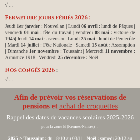
√ ...
Fermeture jours fériés 2026 :
Jeudi
1er janvier
: Nouvel an
| Lundi
06 avril
: lundi de Pâques |
vendredi
01 mai
: fête du travail | vendredi
08 mai
: victoire de
1945| Jeudi
14 mai
: ascension| Lundi
25 mai
: lundi de Pentecôte
| Mardi
14 juillet
: Fête Nationale | Samedi
15 août
: Assomption
| Dimanche
1er novembre
: Toussaint | Mercredi
11 novembre
:
Armistice 1918 | Vendredi
25 décembre
: Noël
Nos congés 2026
:
√ ...
Afin de prévoir vos réservations de
pensions et
achat de croquettes
Rappel des dates de vacances scolaires 2025-2026
pour la zone B (Rennes-Nantes) :
2025 > Toussaint
: du 18/10 au 03/11 |
Noël
: samedi 20/12 au