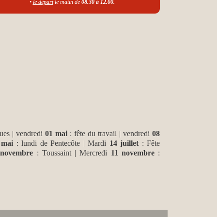
•
le départ
le matin de
08.30 à 12.00.
ues | vendredi
01 mai
: fête du travail | vendredi
08
 mai
: lundi de Pentecôte | Mardi
14 juillet
: Fête
 novembre
: Toussaint | Mercredi
11 novembre
: