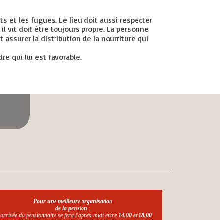
ts et les fugues. Le lieu doit aussi respecter
l vit doit être toujours propre. La personne
 assurer la distribution de la nourriture qui
e qui lui est favorable.
Pour une meilleure organisation
de la pension
:
'arrivée
du pensionnaire se fera l'après-midi entre
14.00 et 18.00