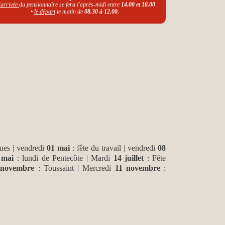
'arrivée
du pensionnaire se fera l'après-midi entre
14.00 et 18.00
•
le départ
le matin de
08.30 à 12.00.
ues | vendredi
01 mai
: fête du travail | vendredi
08
 mai
: lundi de Pentecôte | Mardi
14 juillet
: Fête
 novembre
: Toussaint | Mercredi
11 novembre
: