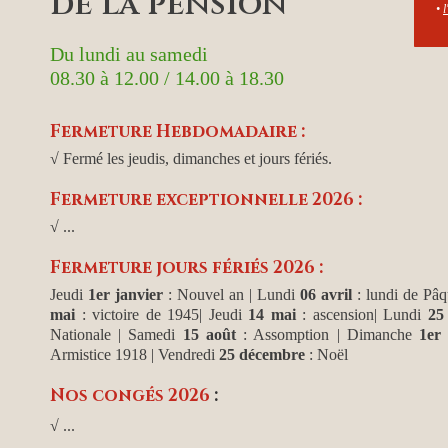
de la pension
•
l
Du lundi au samedi
08.30 à 12.00 / 14.00 à 18.30
Fermeture Hebdomadaire :
√ Fermé les jeudis, dimanches et jours fériés.
Fermeture exceptionnelle 2026 :
√ ...
Fermeture jours fériés 2026 :
Jeudi
1er janvier
: Nouvel an
| Lundi
06 avril
: lundi de Pâq
mai
: victoire de 1945| Jeudi
14 mai
: ascension| Lundi
25
Nationale | Samedi
15 août
: Assomption | Dimanche
1er
Armistice 1918 | Vendredi
25 décembre
: Noël
Nos congés 2026
:
√ ...